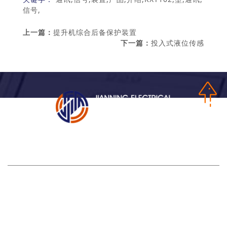
信号,
上一篇：
提升机综合后备保护装置
下一篇：
投入式液位传感
开云kaiyun（中国）一通三防产品篇
开云
kaiyun（中国）辅助运输装备篇
开云kaiyun（中国）
机电设备篇
网站首页
|
关于我们
|
产品中心
|
案例展示
|
新闻中心
|
联系我们
|
联系人：徐经理
电话：
0537-2888665 / 15898608116