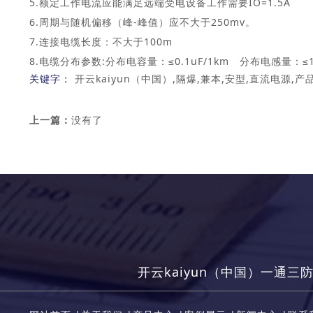
5.额定工作电流应能满足远端受电设备工作需要IO=1.5A
6.周期与随机偏移（峰-峰值）应不大于250mv。
7.连接电缆长度：不大于100m
8.电缆分布参数:分布电容量：≤0.1uF/1km 分布电感量：≤1
关键字：
开云kaiyun（中国）,隔爆,兼本,安型,直流电源,产品
上一篇：
没有了
开云kaiyun（中国）一通三