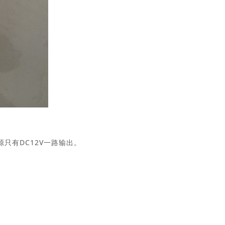
只有DC12V一路输出。