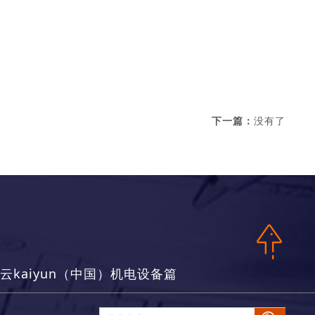
下一篇：
没有了
云kaiyun（中国）机电设备篇