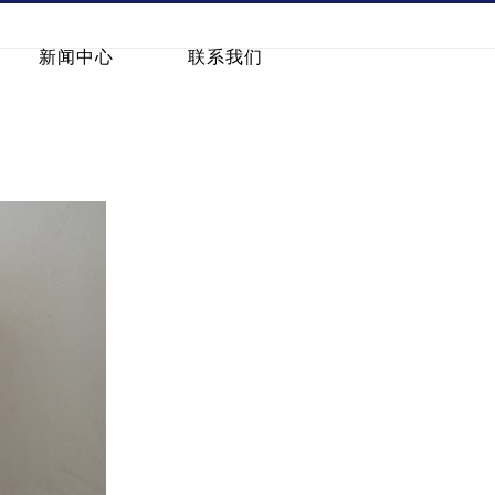
新闻中心
联系我们