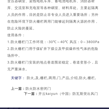
变压器硐室、架线电机车库、蓄电池电机库、消防器材
库、交流室和充电室等各种硐室、材料库处。主要起隔离
人员的作用，目的是防止非专业人员进入重要场所；另外
在危险环境下防火栅栏两用门能够起到隔离火源的作用，
防止火险的蔓延。
使用条件：
1.防火栅栏门工作环境：-30℃～40℃ 风压：0～3800Pa
2.防火栅栏门用于煤矿井下煤尘及甲烷爆炸性气体的危险
场所中。
3.防火栅栏门安装的地点巷道围岩稳定，巷道变形小，且
无严重淋水。
关键字：
防火,及,栅栏,两用,门,产品,介绍,防火,栅栏,
上一篇：
防火防水密闭门
下一篇：
开云kaiyun（中国）防瓦斯突出风门